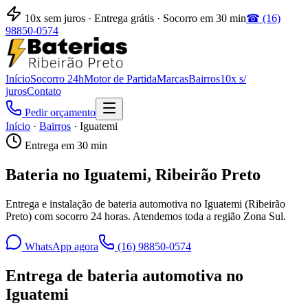
10x sem juros · Entrega grátis · Socorro em 30 min
☎
(16)
98850-0574
Início
Socorro 24h
Motor de Partida
Marcas
Bairros
10x s/
juros
Contato
Pedir orçamento
Início
·
Bairros
·
Iguatemi
Entrega em 30 min
Bateria no
Iguatemi
, Ribeirão Preto
Entrega e instalação de bateria automotiva no
Iguatemi
(Ribeirão
Preto) com socorro 24 horas. Atendemos toda a região
Zona Sul
.
WhatsApp agora
(16) 98850-0574
Entrega de bateria automotiva no
Iguatemi