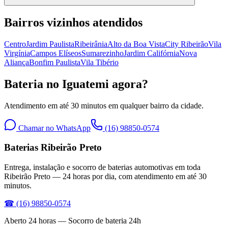
Bairros vizinhos atendidos
Centro
Jardim Paulista
Ribeirânia
Alto da Boa Vista
City Ribeirão
Vila
Virgínia
Campos Elíseos
Sumarezinho
Jardim Califórnia
Nova
Aliança
Bonfim Paulista
Vila Tibério
Bateria no Iguatemi agora?
Atendimento em até 30 minutos em qualquer bairro da cidade.
Chamar no WhatsApp
(16) 98850-0574
Baterias Ribeirão Preto
Entrega, instalação e socorro de baterias automotivas em toda
Ribeirão Preto — 24 horas por dia, com atendimento em até 30
minutos.
☎
(16) 98850-0574
Aberto 24 horas — Socorro de bateria 24h