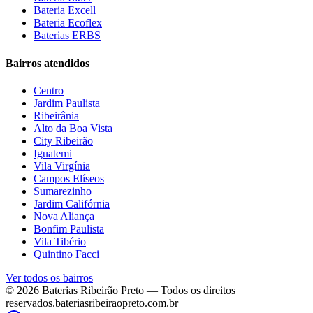
Bateria Excell
Bateria Ecoflex
Baterias ERBS
Bairros atendidos
Centro
Jardim Paulista
Ribeirânia
Alto da Boa Vista
City Ribeirão
Iguatemi
Vila Virgínia
Campos Elíseos
Sumarezinho
Jardim Califórnia
Nova Aliança
Bonfim Paulista
Vila Tibério
Quintino Facci
Ver todos os bairros
©
2026
Baterias Ribeirão Preto
— Todos os direitos
reservados.
bateriasribeiraopreto.com.br