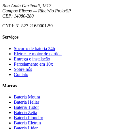
Rua Anita Garibaldi, 1517
Campos Elíseos
—
Ribeirão Preto
/
SP
CEP:
14080-280
CNPJ:
31.827.216/0001-59
Serviços
Socorro de bateria 24h
Elétrica e motor de partida
Entrega e instalação
Parcelamento em 10x
Sobre nós
Contato
Marcas
Bateria Moura
Bateria Heliar
Bateria Tudor
Bateria Zetta
Bateria Pioneiro
Bateria Eletran
Bateria Lider