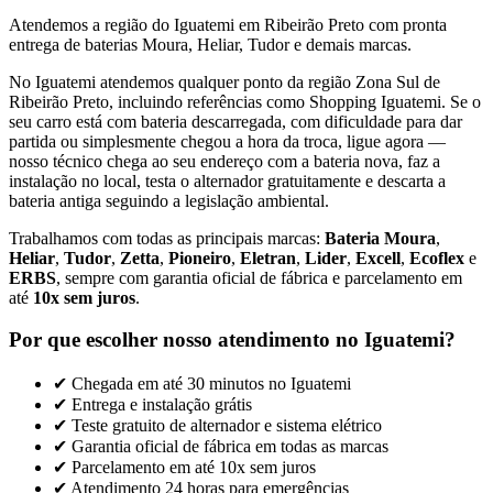
Atendemos a região do Iguatemi em Ribeirão Preto com pronta
entrega de baterias Moura, Heliar, Tudor e demais marcas.
No
Iguatemi
atendemos qualquer ponto da região
Zona Sul
de
Ribeirão Preto, incluindo referências como
Shopping Iguatemi
. Se o
seu carro está com bateria descarregada, com dificuldade para dar
partida ou simplesmente chegou a hora da troca, ligue agora —
nosso técnico chega ao seu endereço com a bateria nova, faz a
instalação no local, testa o alternador gratuitamente e descarta a
bateria antiga seguindo a legislação ambiental.
Trabalhamos com todas as principais marcas:
Bateria Moura
,
Heliar
,
Tudor
,
Zetta
,
Pioneiro
,
Eletran
,
Lider
,
Excell
,
Ecoflex
e
ERBS
, sempre com garantia oficial de fábrica e parcelamento em
até
10x sem juros
.
Por que escolher nosso atendimento no
Iguatemi
?
✔ Chegada em até 30 minutos no
Iguatemi
✔ Entrega e instalação grátis
✔ Teste gratuito de alternador e sistema elétrico
✔ Garantia oficial de fábrica em todas as marcas
✔ Parcelamento em até 10x sem juros
✔ Atendimento 24 horas para emergências