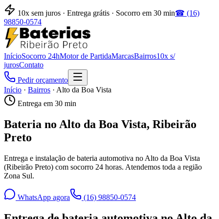
10x sem juros · Entrega grátis · Socorro em 30 min
☎
(16)
98850-0574
Início
Socorro 24h
Motor de Partida
Marcas
Bairros
10x s/
juros
Contato
Pedir orçamento
Início
·
Bairros
·
Alto da Boa Vista
Entrega em 30 min
Bateria no
Alto da Boa Vista
, Ribeirão
Preto
Entrega e instalação de bateria automotiva no
Alto da Boa Vista
(Ribeirão Preto) com socorro 24 horas. Atendemos toda a região
Zona Sul
.
WhatsApp agora
(16) 98850-0574
Entrega de bateria automotiva no
Alto da