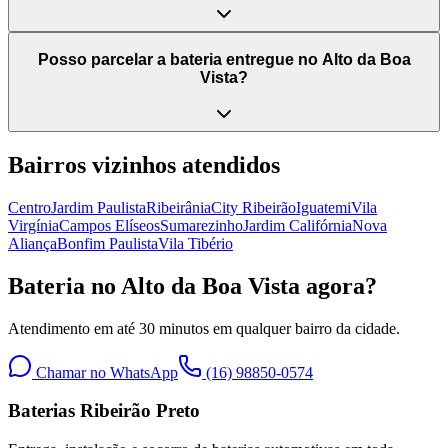
Posso parcelar a bateria entregue no Alto da Boa
Vista?
Bairros vizinhos atendidos
Centro
Jardim Paulista
Ribeirânia
City Ribeirão
Iguatemi
Vila
Virgínia
Campos Elíseos
Sumarezinho
Jardim Califórnia
Nova
Aliança
Bonfim Paulista
Vila Tibério
Bateria no Alto da Boa Vista agora?
Atendimento em até 30 minutos em qualquer bairro da cidade.
Chamar no WhatsApp
(16) 98850-0574
Baterias Ribeirão Preto