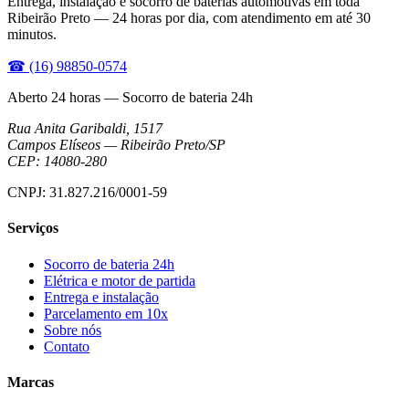
Entrega, instalação e socorro de baterias automotivas em toda
Ribeirão Preto — 24 horas por dia, com atendimento em até 30
minutos.
☎
(16) 98850-0574
Aberto 24 horas — Socorro de bateria 24h
Rua Anita Garibaldi, 1517
Campos Elíseos
—
Ribeirão Preto
/
SP
CEP:
14080-280
CNPJ:
31.827.216/0001-59
Serviços
Socorro de bateria 24h
Elétrica e motor de partida
Entrega e instalação
Parcelamento em 10x
Sobre nós
Contato
Marcas