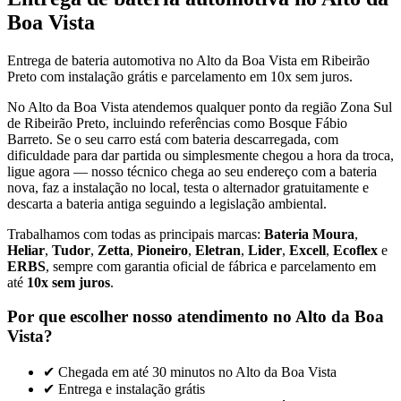
Boa Vista
Entrega de bateria automotiva no Alto da Boa Vista em Ribeirão
Preto com instalação grátis e parcelamento em 10x sem juros.
No
Alto da Boa Vista
atendemos qualquer ponto da região
Zona Sul
de Ribeirão Preto, incluindo referências como
Bosque Fábio
Barreto
. Se o seu carro está com bateria descarregada, com
dificuldade para dar partida ou simplesmente chegou a hora da troca,
ligue agora — nosso técnico chega ao seu endereço com a bateria
nova, faz a instalação no local, testa o alternador gratuitamente e
descarta a bateria antiga seguindo a legislação ambiental.
Trabalhamos com todas as principais marcas:
Bateria Moura
,
Heliar
,
Tudor
,
Zetta
,
Pioneiro
,
Eletran
,
Lider
,
Excell
,
Ecoflex
e
ERBS
, sempre com garantia oficial de fábrica e parcelamento em
até
10x sem juros
.
Por que escolher nosso atendimento no
Alto da Boa
Vista
?
✔ Chegada em até 30 minutos no
Alto da Boa Vista
✔ Entrega e instalação grátis