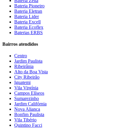
Bateria Zetta
Bateria Pioneiro
Bateria Eletran
Bateria Lider
Bateria Excell
Bateria Ecoflex
Baterias ERBS
Bairros atendidos
Centro
Jardim Paulista
Ribeirânia
Alto da Boa Vista
City Ribeirão
Iguatemi
Vila Virgínia
Campos Elíseos
Sumarezinho
Jardim Califórnia
Nova Aliança
Bonfim Paulista
Vila Tibério
Quintino Facci