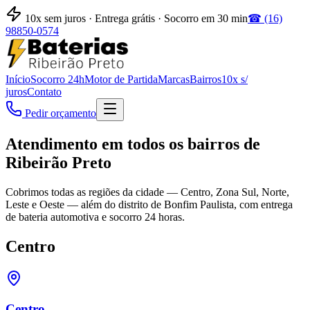
10x sem juros · Entrega grátis · Socorro em 30 min
☎
(16)
98850-0574
Início
Socorro 24h
Motor de Partida
Marcas
Bairros
10x s/
juros
Contato
Pedir orçamento
Atendimento em todos os bairros de
Ribeirão Preto
Cobrimos todas as regiões da cidade — Centro, Zona Sul, Norte,
Leste e Oeste — além do distrito de Bonfim Paulista, com entrega
de bateria automotiva e socorro 24 horas.
Centro
Centro